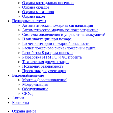
Охрана коттеджных поселков
Охрана складов
Охрана магазинов
Охрана школ
Пожарные системы
Автоматическая пожарная сигнализация
Автоматическое модульное пожаротушение
Системы оповещения и управления эвакуацией
План эвакуации при пожаре
Расчет категории пожарной опасности
Расчет пожарного риска (пожарный аудит)
Разработка 9 раздела проекта
Разработка ИТМ ГО и ЧС проекта
Техническая документация
Пожарная безопасность
Проектная документация
Видеонаблюдение
Монтаж (восстановление)
Модернизация
Обслуживание
СКУД
Акции
Контакты
Охрана домов