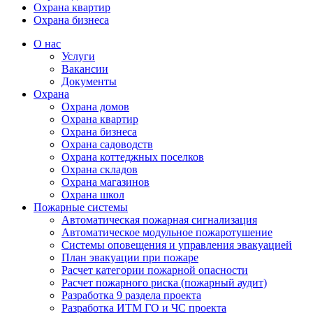
Охрана квартир
Охрана бизнеса
О нас
Услуги
Вакансии
Документы
Охрана
Охрана домов
Охрана квартир
Охрана бизнеса
Охрана садоводств
Охрана коттеджных поселков
Охрана складов
Охрана магазинов
Охрана школ
Пожарные системы
Автоматическая пожарная сигнализация
Автоматическое модульное пожаротушение
Системы оповещения и управления эвакуацией
План эвакуации при пожаре
Расчет категории пожарной опасности
Расчет пожарного риска (пожарный аудит)
Разработка 9 раздела проекта
Разработка ИТМ ГО и ЧС проекта