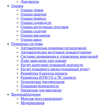
Документы
Охрана
Охрана домов
Охрана квартир
Охрана бизнеса
Охрана садоводств
Охрана коттеджных поселков
Охрана складов
Охрана магазинов
Охрана школ
Пожарные системы
Автоматическая пожарная сигнализация
Автоматическое модульное пожаротушение
Системы оповещения и управления эвакуацией
План эвакуации при пожаре
Расчет категории пожарной опасности
Расчет пожарного риска (пожарный аудит)
Разработка 9 раздела проекта
Разработка ИТМ ГО и ЧС проекта
Техническая документация
Пожарная безопасность
Проектная документация
Видеонаблюдение
Монтаж (восстановление)
Модернизация