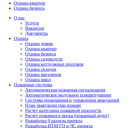
Охрана квартир
Охрана бизнеса
О нас
Услуги
Вакансии
Документы
Охрана
Охрана домов
Охрана квартир
Охрана бизнеса
Охрана садоводств
Охрана коттеджных поселков
Охрана складов
Охрана магазинов
Охрана школ
Пожарные системы
Автоматическая пожарная сигнализация
Автоматическое модульное пожаротушение
Системы оповещения и управления эвакуацией
План эвакуации при пожаре
Расчет категории пожарной опасности
Расчет пожарного риска (пожарный аудит)
Разработка 9 раздела проекта
Разработка ИТМ ГО и ЧС проекта