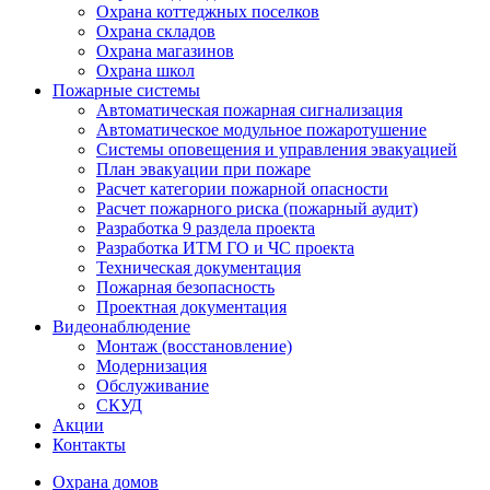
Охрана коттеджных поселков
Охрана складов
Охрана магазинов
Охрана школ
Пожарные системы
Автоматическая пожарная сигнализация
Автоматическое модульное пожаротушение
Системы оповещения и управления эвакуацией
План эвакуации при пожаре
Расчет категории пожарной опасности
Расчет пожарного риска (пожарный аудит)
Разработка 9 раздела проекта
Разработка ИТМ ГО и ЧС проекта
Техническая документация
Пожарная безопасность
Проектная документация
Видеонаблюдение
Монтаж (восстановление)
Модернизация
Обслуживание
СКУД
Акции
Контакты
Охрана домов