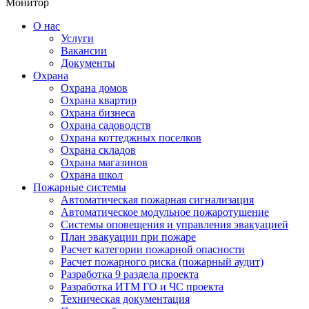
Монитор
О нас
Услуги
Вакансии
Документы
Охрана
Охрана домов
Охрана квартир
Охрана бизнеса
Охрана садоводств
Охрана коттеджных поселков
Охрана складов
Охрана магазинов
Охрана школ
Пожарные системы
Автоматическая пожарная сигнализация
Автоматическое модульное пожаротушение
Системы оповещения и управления эвакуацией
План эвакуации при пожаре
Расчет категории пожарной опасности
Расчет пожарного риска (пожарный аудит)
Разработка 9 раздела проекта
Разработка ИТМ ГО и ЧС проекта
Техническая документация