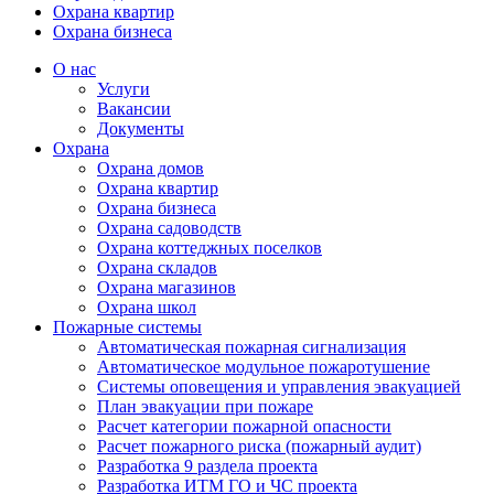
Охрана квартир
Охрана бизнеса
О нас
Услуги
Вакансии
Документы
Охрана
Охрана домов
Охрана квартир
Охрана бизнеса
Охрана садоводств
Охрана коттеджных поселков
Охрана складов
Охрана магазинов
Охрана школ
Пожарные системы
Автоматическая пожарная сигнализация
Автоматическое модульное пожаротушение
Системы оповещения и управления эвакуацией
План эвакуации при пожаре
Расчет категории пожарной опасности
Расчет пожарного риска (пожарный аудит)
Разработка 9 раздела проекта
Разработка ИТМ ГО и ЧС проекта