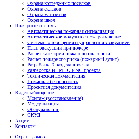
Охрана коттеджных поселков
Охрана складов
Охрана магазинов
Охрана школ
Пожарные системы
Автоматическая пожарная сигнализация
Автоматическое модульное пожаротушение
Системы оповещения и управления эвакуацией
План эвакуации при пожаре
Расчет категории пожарной опасности
Расчет пожарного риска (пожарный аудит)
Разработка 9 раздела проекта
Разработка ИТМ ГО и ЧС проекта
Техническая документация
Пожарная безопасность
Проектная документация
Видеонаблюдение
Монтаж (восстановление)
Модернизация
Обслуживание
СКУД
Акции
Контакты
Охрана домов