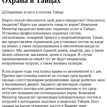
Охрана в Тайцах
Ищете способ обесопасить свой дом и имущество? Опасаетесь
бандитов? Ищете как защитить товар от воров? Компания
Монитор предлагает комплекс охранных услуг в Тайцах.
Установка профессиональных охранных систем,
сигнализации, пожарной тревоги и видеонаблюдения. Также,
мы предоставляем охранников для установки постов на входе
на объект, а также патрулирования и обеспечения выеда по
тревоге. Мы занимаемся охраной домов, квартир, дач, а также
бизнес-объектов: магазинов, цехов и складов. В случае
проникновения на объект тут же будут направлены
вооруженные патрули, а также вызвана полиция.
В последние годы участились кражи из автомобилей и с дач.
Причем преступники наносят не столько урон кражей,
сколько сопутствующими разрушениями, вроде разбитых окон
и выломанных дверей. Закажите организацию охраны
коттеджного поселка или дачногокооператива и это сразу
отпугнет большинство потенциальных воров. Компания
Монитор предлагает организация наблюдательных постов и
патрулей в коттеджных поселках и кварталах Тайцев. Пост
охраны на въезде ограничит доступ к Вашему дому